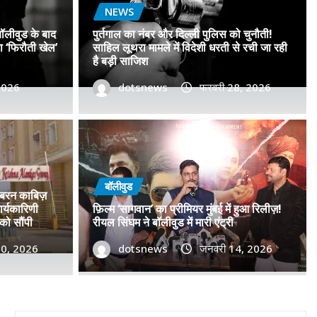
NEWS
बॉलीवुड के बाद
पुर्तगाल का नंबर और दिल्ली पुलिस को चुनौती!
सा ‘फिरौती खेल’
साहिल लूथरा मामले में विदेशी धरती से रची जा रही
है बड़ी साजिश
 2026
dotsnews
फरवरी 28, 2026
 नंबरों का जाल, बॉलीवुड के बाद
िशाने पर! मुंबई जैसा ‘फिरौती खेल’
बॉलीवुड
जबरन काबिज़
ें?
र्यकारिणी
फ़िल्म ‘सागवान’ का प्रीमियर मुंबई में हुआ रिलीज़!
को सौंपी
रीयल सिंघम ने बॉलीवुड में मारी एंट्री
2026
30, 2026
0
dotsnews
जनवरी 14, 2026