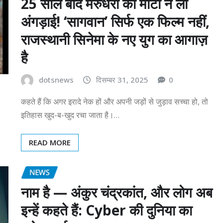
25 साल बाद मरुधरा की माटी ने ली
अंगड़ाई! ‘सागवान’ सिर्फ एक फिल्म नहीं,
राजस्थानी सिनेमा के नए युग का आगाज़
है
dotsnews
दिसम्बर 31, 2025
0
कहते हैं कि अगर इरादे नेक हों और अपनी जड़ों से जुड़ाव सच्चा हो, तो
इतिहास खुद-ब-खुद रचा जाता है।…
READ MORE
NEWS
नाम है — अंकुर चंद्रकांत, और लोग अब
इन्हें कहते हैं: Cyber की दुनिया का