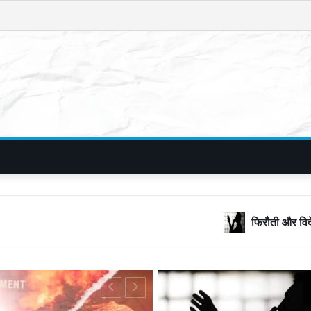
फिरौती और विदेशी नंबरों का जाल, बॉलीवुड क