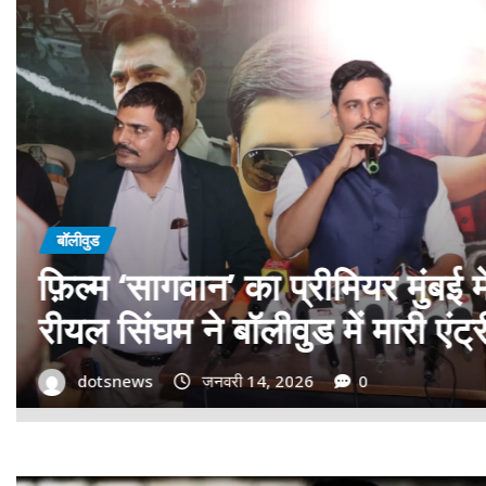
बॉलीवुड
गोवा मुख्यमंत्री डॉ. प्रमोद सावंत 
बड़ा समर्थन; पोस्टर विमोचन कर मथ
गोदान की टीम का बढ़ाया मान!
dotsnews
जनवरी 9, 2026
0