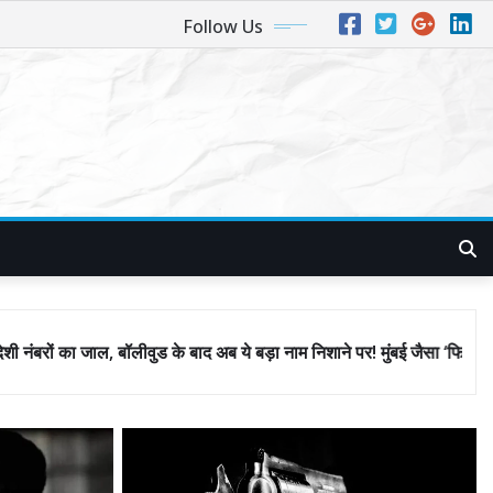
Follow Us
े बाद अब ये बड़ा नाम निशाने पर! मुंबई जैसा ‘फिरौती खेल’ अब दिल्ली-पंजाब में?