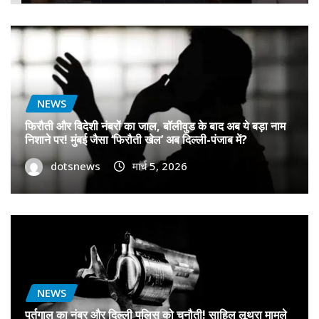
NEWS
फिरौती और विदेशी नंबरों का जाल, बॉलीवुड के बाद अब ये बड़ा नाम
निशाने पर! मुंबई जैसा ‘फिरौती खेल’ अब दिल्ली-पंजाब में?
dotsnews
मार्च 5, 2026
NEWS
पुर्तगाल का नंबर और दिल्ली पुलिस को चुनौती! साहिल लूथरा मामले