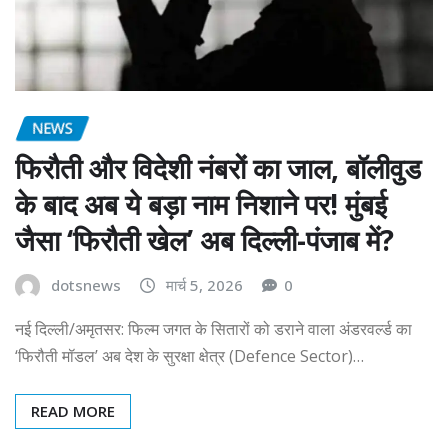
NEWS
फिरौती और विदेशी नंबरों का जाल, बॉलीवुड
के बाद अब ये बड़ा नाम निशाने पर! मुंबई
जैसा ‘फिरौती खेल’ अब दिल्ली-पंजाब में?
dotsnews
मार्च 5, 2026
0
नई दिल्ली/अमृतसर: फिल्म जगत के सितारों को डराने वाला अंडरवर्ल्ड का
‘फिरौती मॉडल’ अब देश के सुरक्षा क्षेत्र (Defence Sector)…
READ MORE