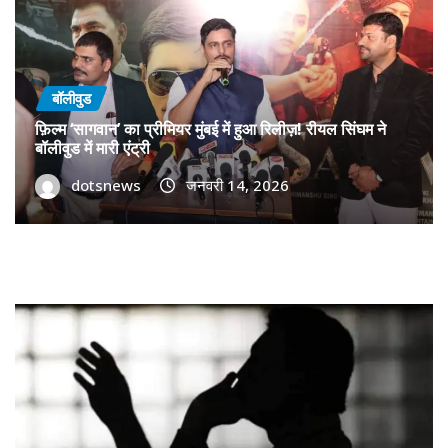
बॉलीवुड
फ़िल्म ‘सागवान’ का प्रीमियर मुंबई में हुआ रिलीज़! रीयल सिंघम ने
बॉलीवुड में मारी एंट्री
dotsnews
जनवरी 14, 2026