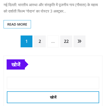
नई दिल्ली: भारतीय आस्था और संस्कृति में पूजनीय गाय (गौमाता) के महत्व
को दर्शाती फिल्म ‘गोदान’ का पोस्टर 3 अक्टूबर…
READ MORE
Posts
1
2
…
22
pagination
खोजें
खोजें