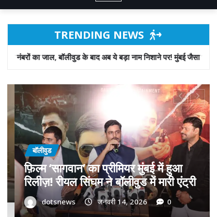
TRENDING NEWS
 के बाद अब ये बड़ा नाम निशाने पर! मुंबई जैसा ‘फिरौती खेल’ अब दिल्ली-पंजाब में
बॉलीवुड
गोवा मुख्यमंत्री डॉ. प्रमोद सावंत का ‘गोदान’
को बड़ा समर्थन; पोस्टर विमोचन कर मथुरा से
फिल्म गोदान की टीम का बढ़ाया मान!
dotsnews
जनवरी 9, 2026
0