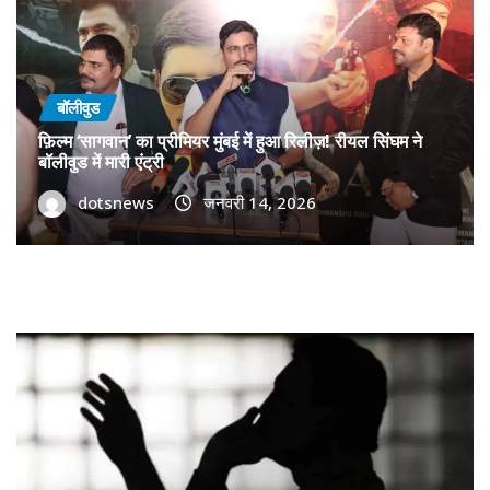
बॉलीवुड
फ़िल्म ‘सागवान’ का प्रीमियर मुंबई में हुआ रिलीज़! रीयल सिंघम ने
बॉलीवुड में मारी एंट्री
dotsnews
जनवरी 14, 2026