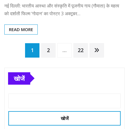
नई दिल्ली: भारतीय आस्था और संस्कृति में पूजनीय गाय (गौमाता) के महत्व
को दर्शाती फिल्म ‘गोदान’ का पोस्टर 3 अक्टूबर…
READ MORE
Posts
1
2
…
22
pagination
खोजें
खोजें