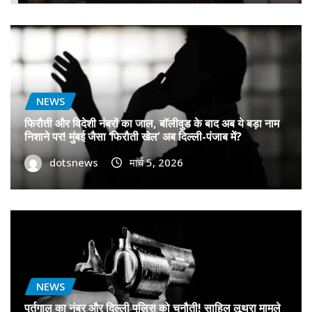
NEWS
फिरौती और विदेशी नंबरों का जाल, बॉलीवुड के बाद अब ये बड़ा नाम
निशाने पर! मुंबई जैसा ‘फिरौती खेल’ अब दिल्ली-पंजाब में?
dotsnews
मार्च 5, 2026
NEWS
पुर्तगाल का नंबर और दिल्ली पुलिस को चुनौती! साहिल लूथरा मामले