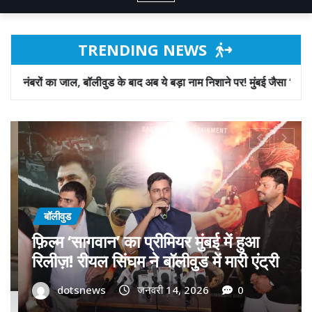
TRENDING NEWS
 के बाद अब ये बड़ा नाम निशाने पर! मुंबई जैसा ‘फिरौती खेल’ अब दिल्ली-पंजाब में
बॉलीवुड
गोवा मुख्यमंत्री डॉ. प्रमोद सावंत का ‘गोदान’
को बड़ा समर्थन; पोस्टर विमोचन कर मथुरा से
फिल्म गोदान की टीम का बढ़ाया मान!
dotsnews
जनवरी 9, 2026
0