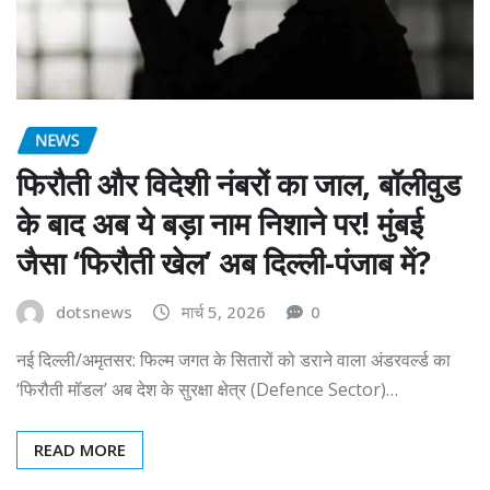
NEWS
फिरौती और विदेशी नंबरों का जाल, बॉलीवुड
के बाद अब ये बड़ा नाम निशाने पर! मुंबई
जैसा ‘फिरौती खेल’ अब दिल्ली-पंजाब में?
dotsnews
मार्च 5, 2026
0
नई दिल्ली/अमृतसर: फिल्म जगत के सितारों को डराने वाला अंडरवर्ल्ड का
‘फिरौती मॉडल’ अब देश के सुरक्षा क्षेत्र (Defence Sector)…
READ MORE