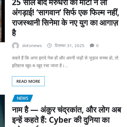
25 साल बाद मरुधरा की माटी ने ली
अंगड़ाई! ‘सागवान’ सिर्फ एक फिल्म नहीं,
राजस्थानी सिनेमा के नए युग का आगाज़
है
dotsnews
दिसम्बर 31, 2025
0
कहते हैं कि अगर इरादे नेक हों और अपनी जड़ों से जुड़ाव सच्चा हो, तो
इतिहास खुद-ब-खुद रचा जाता है।…
READ MORE
NEWS
नाम है — अंकुर चंद्रकांत, और लोग अब
इन्हें कहते हैं: Cyber की दुनिया का