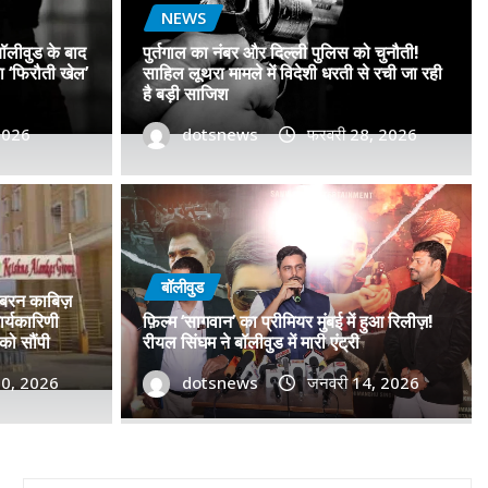
NEWS
बॉलीवुड के बाद
पुर्तगाल का नंबर और दिल्ली पुलिस को चुनौती!
सा ‘फिरौती खेल’
साहिल लूथरा मामले में विदेशी धरती से रची जा रही
है बड़ी साजिश
 2026
dotsnews
फरवरी 28, 2026
डॉ. प्रमोद सावंत का ‘गोदान’ को
टर विमोचन कर मथुरा से फिल्म
बॉलीवुड
जबरन काबिज़
 बढ़ाया मान!
र्यकारिणी
फ़िल्म ‘सागवान’ का प्रीमियर मुंबई में हुआ रिलीज़!
को सौंपी
रीयल सिंघम ने बॉलीवुड में मारी एंट्री
, 2026
30, 2026
0
dotsnews
जनवरी 14, 2026