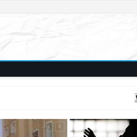
फिरौती और विदेशी नंब