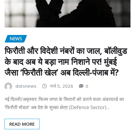
NEWS
फिरौती और विदेशी नंबरों का जाल, बॉलीवुड
के बाद अब ये बड़ा नाम निशाने पर! मुंबई
जैसा ‘फिरौती खेल’ अब दिल्ली-पंजाब में?
dotsnews
मार्च 5, 2026
0
नई दिल्ली/अमृतसर: फिल्म जगत के सितारों को डराने वाला अंडरवर्ल्ड का
‘फिरौती मॉडल’ अब देश के सुरक्षा क्षेत्र (Defence Sector)…
READ MORE