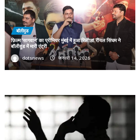
बॉलीवुड
फ़िल्म ‘सागवान’ का प्रीमियर मुंबई में हुआ रिलीज़! रीयल सिंघम ने
बॉलीवुड में मारी एंट्री
dotsnews
जनवरी 14, 2026