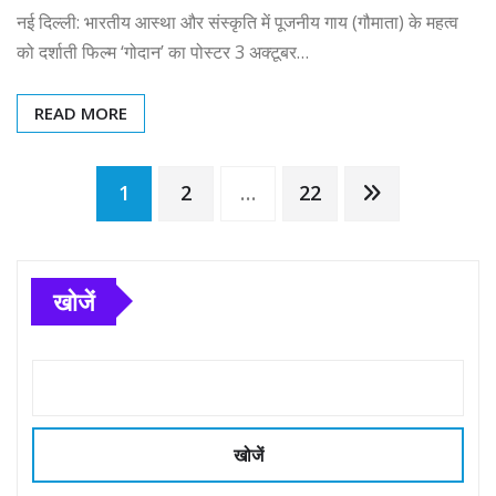
नई दिल्ली: भारतीय आस्था और संस्कृति में पूजनीय गाय (गौमाता) के महत्व
को दर्शाती फिल्म ‘गोदान’ का पोस्टर 3 अक्टूबर…
READ MORE
Posts
1
2
…
22
pagination
खोजें
खोजें