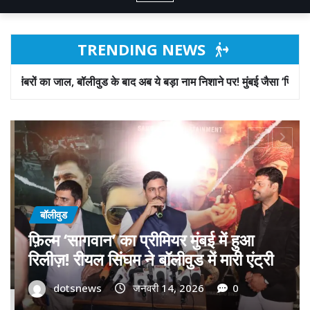
TRENDING NEWS
के बाद अब ये बड़ा नाम निशाने पर! मुंबई जैसा ‘फिरौती खेल’ अब दिल्ली-पंजाब में?
बॉलीवुड
गोवा मुख्यमंत्री डॉ. प्रमोद सावंत का ‘गोदान’
को बड़ा समर्थन; पोस्टर विमोचन कर मथुरा से
फिल्म गोदान की टीम का बढ़ाया मान!
dotsnews
जनवरी 9, 2026
0