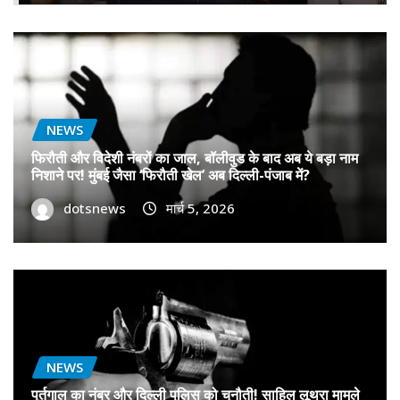
NEWS
फिरौती और विदेशी नंबरों का जाल, बॉलीवुड के बाद अब ये बड़ा नाम
निशाने पर! मुंबई जैसा ‘फिरौती खेल’ अब दिल्ली-पंजाब में?
dotsnews
मार्च 5, 2026
NEWS
पुर्तगाल का नंबर और दिल्ली पुलिस को चुनौती! साहिल लूथरा मामले