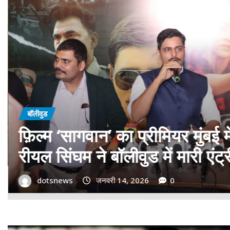
बॉलीवुड
गोवा मुख्यमंत्री डॉ. प्रमोद सावंत 
बड़ा समर्थन; पोस्टर विमोचन कर मथ
गोदान की टीम का बढ़ाया मान!
dotsnews
जनवरी 9, 2026
0