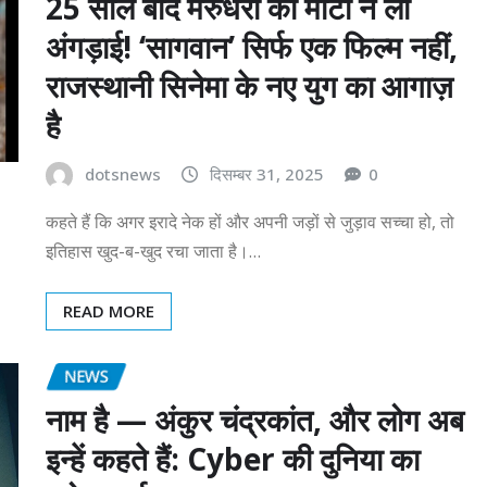
25 साल बाद मरुधरा की माटी ने ली
अंगड़ाई! ‘सागवान’ सिर्फ एक फिल्म नहीं,
राजस्थानी सिनेमा के नए युग का आगाज़
है
dotsnews
दिसम्बर 31, 2025
0
कहते हैं कि अगर इरादे नेक हों और अपनी जड़ों से जुड़ाव सच्चा हो, तो
इतिहास खुद-ब-खुद रचा जाता है।…
READ MORE
NEWS
नाम है — अंकुर चंद्रकांत, और लोग अब
इन्हें कहते हैं: Cyber की दुनिया का