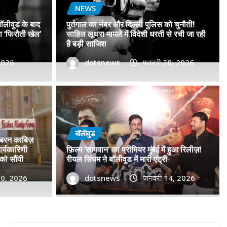
NEWS
बॉलीवुड के बाद
पुर्तगाल का नंबर और दिल्ली पुलिस को चुनौती!
सा ‘फिरौती खेल’
साहिल लूथरा मामले में विदेशी धरती से रची जा रही
है बड़ी साजिश
 2026
dotsnews
फरवरी 28, 2026
 नंबरों का जाल, बॉलीवुड के बाद
िशाने पर! मुंबई जैसा ‘फिरौती खेल’
बॉलीवुड
जबरन काबिज़
ें?
र्यकारिणी
फ़िल्म ‘सागवान’ का प्रीमियर मुंबई में हुआ रिलीज़!
को सौंपी
रीयल सिंघम ने बॉलीवुड में मारी एंट्री
2026
30, 2026
0
dotsnews
जनवरी 14, 2026