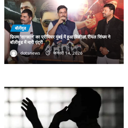
बॉलीवुड
फ़िल्म ‘सागवान’ का प्रीमियर मुंबई में हुआ रिलीज़! रीयल सिंघम ने
बॉलीवुड में मारी एंट्री
dotsnews
जनवरी 14, 2026