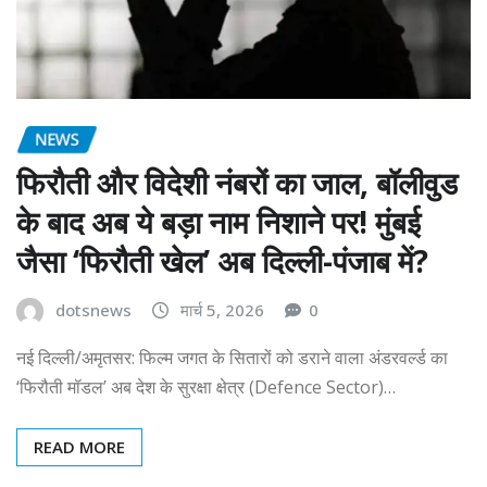
NEWS
फिरौती और विदेशी नंबरों का जाल, बॉलीवुड
के बाद अब ये बड़ा नाम निशाने पर! मुंबई
जैसा ‘फिरौती खेल’ अब दिल्ली-पंजाब में?
dotsnews
मार्च 5, 2026
0
नई दिल्ली/अमृतसर: फिल्म जगत के सितारों को डराने वाला अंडरवर्ल्ड का
‘फिरौती मॉडल’ अब देश के सुरक्षा क्षेत्र (Defence Sector)…
READ MORE