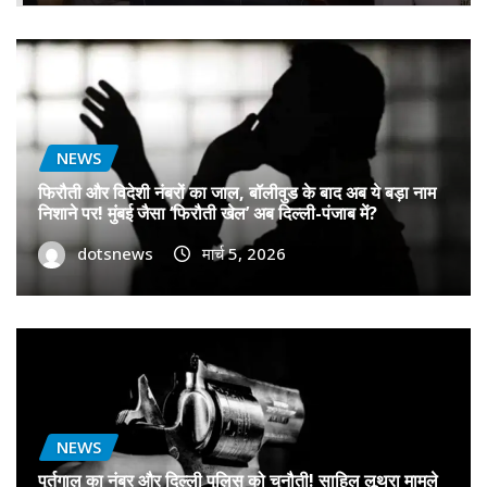
NEWS
फिरौती और विदेशी नंबरों का जाल, बॉलीवुड के बाद अब ये बड़ा नाम
निशाने पर! मुंबई जैसा ‘फिरौती खेल’ अब दिल्ली-पंजाब में?
dotsnews
मार्च 5, 2026
NEWS
पुर्तगाल का नंबर और दिल्ली पुलिस को चुनौती! साहिल लूथरा मामले