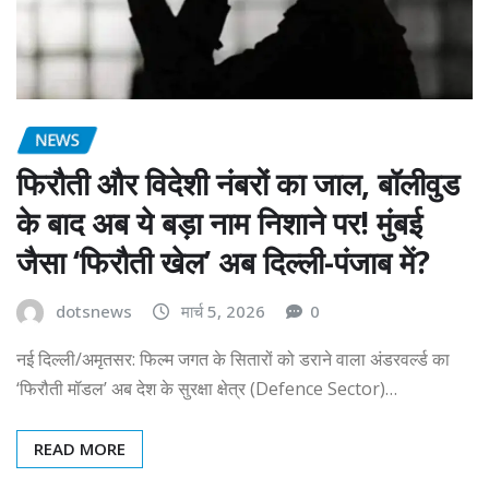
NEWS
फिरौती और विदेशी नंबरों का जाल, बॉलीवुड
के बाद अब ये बड़ा नाम निशाने पर! मुंबई
जैसा ‘फिरौती खेल’ अब दिल्ली-पंजाब में?
dotsnews
मार्च 5, 2026
0
नई दिल्ली/अमृतसर: फिल्म जगत के सितारों को डराने वाला अंडरवर्ल्ड का
‘फिरौती मॉडल’ अब देश के सुरक्षा क्षेत्र (Defence Sector)…
READ MORE