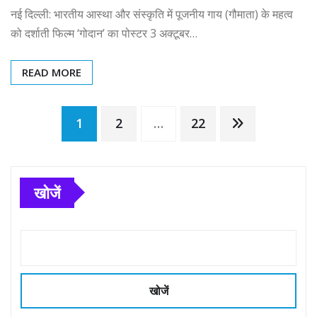
नई दिल्ली: भारतीय आस्था और संस्कृति में पूजनीय गाय (गौमाता) के महत्व
को दर्शाती फिल्म ‘गोदान’ का पोस्टर 3 अक्टूबर…
READ MORE
Posts
1
2
…
22
pagination
खोजें
खोजें