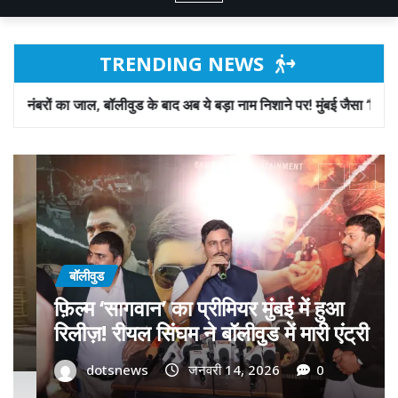
TRENDING NEWS
 के बाद अब ये बड़ा नाम निशाने पर! मुंबई जैसा ‘फिरौती खेल’ अब दिल्ली-पंजाब में
बॉलीवुड
गोवा मुख्यमंत्री डॉ. प्रमोद सावंत का ‘गोदान’
को बड़ा समर्थन; पोस्टर विमोचन कर मथुरा से
फिल्म गोदान की टीम का बढ़ाया मान!
dotsnews
जनवरी 9, 2026
0