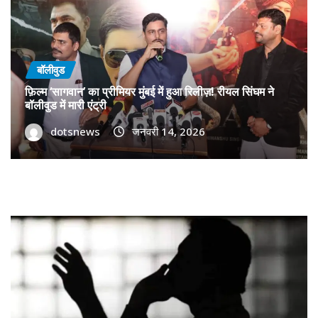
बॉलीवुड
फ़िल्म ‘सागवान’ का प्रीमियर मुंबई में हुआ रिलीज़! रीयल सिंघम ने
बॉलीवुड में मारी एंट्री
dotsnews
जनवरी 14, 2026