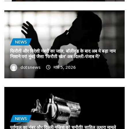
NEWS
फिरौती और विदेशी नंबरों का जाल, बॉलीवुड के बाद अब ये बड़ा नाम
निशाने पर! मुंबई जैसा ‘फिरौती खेल’ अब दिल्ली-पंजाब में?
dotsnews
मार्च 5, 2026
NEWS
पुर्तगाल का नंबर और दिल्ली पुलिस को चुनौती! साहिल लूथरा मामले