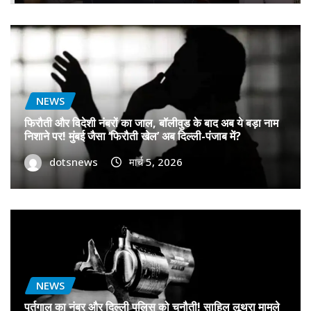
NEWS
फिरौती और विदेशी नंबरों का जाल, बॉलीवुड के बाद अब ये बड़ा नाम
निशाने पर! मुंबई जैसा ‘फिरौती खेल’ अब दिल्ली-पंजाब में?
dotsnews
मार्च 5, 2026
NEWS
पुर्तगाल का नंबर और दिल्ली पुलिस को चुनौती! साहिल लूथरा मामले