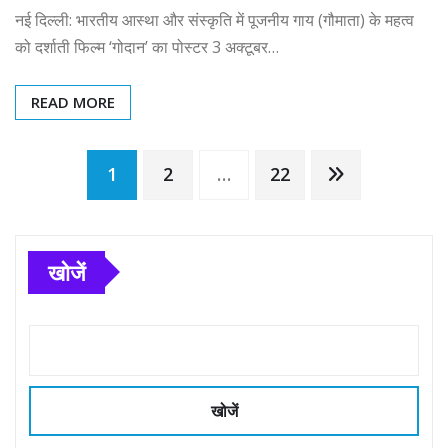
नई दिल्ली: भारतीय आस्था और संस्कृति में पूजनीय गाय (गौमाता) के महत्व
को दर्शाती फिल्म ‘गोदान’ का पोस्टर 3 अक्टूबर…
READ MORE
Posts
1
2
…
22
pagination
खोजें
खोजें