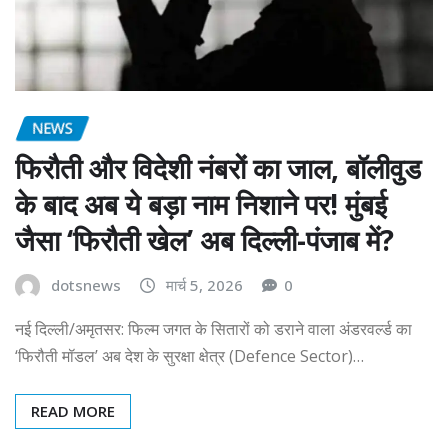
NEWS
फिरौती और विदेशी नंबरों का जाल, बॉलीवुड
के बाद अब ये बड़ा नाम निशाने पर! मुंबई
जैसा ‘फिरौती खेल’ अब दिल्ली-पंजाब में?
dotsnews
मार्च 5, 2026
0
नई दिल्ली/अमृतसर: फिल्म जगत के सितारों को डराने वाला अंडरवर्ल्ड का
‘फिरौती मॉडल’ अब देश के सुरक्षा क्षेत्र (Defence Sector)…
READ MORE