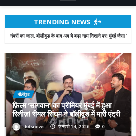
TRENDING NEWS
के बाद अब ये बड़ा नाम निशाने पर! मुंबई जैसा ‘फिरौती खेल’ अब दिल्ली-पंजाब में?
बॉलीवुड
गोवा मुख्यमंत्री डॉ. प्रमोद सावंत का ‘गोदान’
को बड़ा समर्थन; पोस्टर विमोचन कर मथुरा से
फिल्म गोदान की टीम का बढ़ाया मान!
dotsnews
जनवरी 9, 2026
0