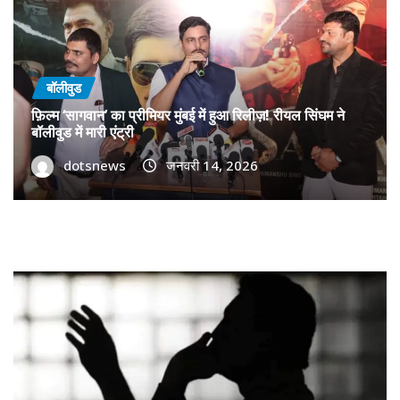
बॉलीवुड
फ़िल्म ‘सागवान’ का प्रीमियर मुंबई में हुआ रिलीज़! रीयल सिंघम ने
बॉलीवुड में मारी एंट्री
dotsnews
जनवरी 14, 2026