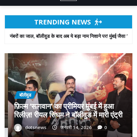
TRENDING NEWS
 के बाद अब ये बड़ा नाम निशाने पर! मुंबई जैसा ‘फिरौती खेल’ अब दिल्ली-पंजाब में
बॉलीवुड
गोवा मुख्यमंत्री डॉ. प्रमोद सावंत का ‘गोदान’
को बड़ा समर्थन; पोस्टर विमोचन कर मथुरा से
फिल्म गोदान की टीम का बढ़ाया मान!
dotsnews
जनवरी 9, 2026
0