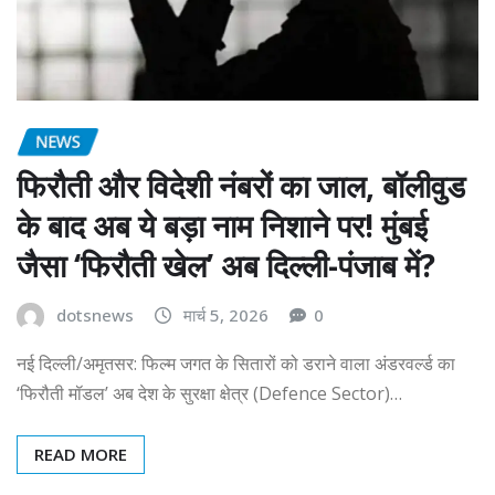
NEWS
फिरौती और विदेशी नंबरों का जाल, बॉलीवुड
के बाद अब ये बड़ा नाम निशाने पर! मुंबई
जैसा ‘फिरौती खेल’ अब दिल्ली-पंजाब में?
dotsnews
मार्च 5, 2026
0
नई दिल्ली/अमृतसर: फिल्म जगत के सितारों को डराने वाला अंडरवर्ल्ड का
‘फिरौती मॉडल’ अब देश के सुरक्षा क्षेत्र (Defence Sector)…
READ MORE