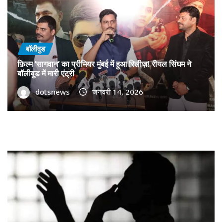
बॉलीवुड
फ़िल्म ‘सागवान’ का प्रीमियर मुंबई में हुआ रिलीज़! रीयल सिंघम ने
बॉलीवुड में मारी एंट्री
dotsnews
जनवरी 14, 2026