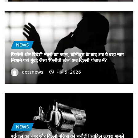
NEWS
फिरौती और विदेशी नंबरों का जाल, बॉलीवुड के बाद अब ये बड़ा नाम
निशाने पर! मुंबई जैसा ‘फिरौती खेल’ अब दिल्ली-पंजाब में?
dotsnews
मार्च 5, 2026
NEWS
पुर्तगाल का नंबर और दिल्ली पुलिस को चुनौती! साहिल लूथरा मामले