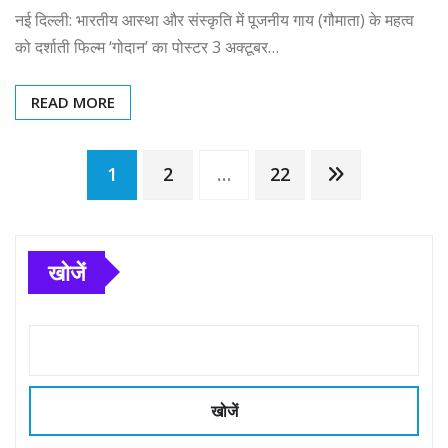
नई दिल्ली: भारतीय आस्था और संस्कृति में पूजनीय गाय (गौमाता) के महत्व
को दर्शाती फिल्म ‘गोदान’ का पोस्टर 3 अक्टूबर…
READ MORE
Posts
1
2
…
22
pagination
खोजें
खोजें