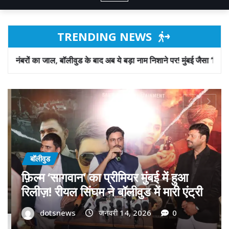
TRENDING NEWS
 के बाद अब ये बड़ा नाम निशाने पर! मुंबई जैसा ‘फिरौती खेल’ अब दिल्ली-पंजाब में
बॉलीवुड
गोवा मुख्यमंत्री डॉ. प्रमोद सावंत का ‘गोदान’
को बड़ा समर्थन; पोस्टर विमोचन कर मथुरा से
फिल्म गोदान की टीम का बढ़ाया मान!
dotsnews
जनवरी 9, 2026
0