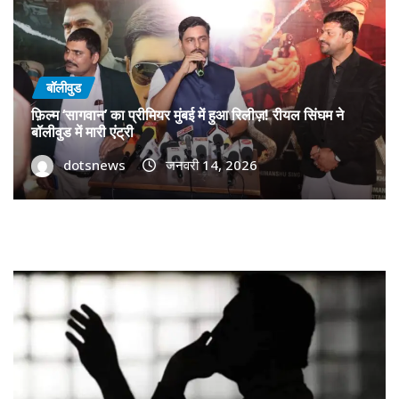
बॉलीवुड
फ़िल्म ‘सागवान’ का प्रीमियर मुंबई में हुआ रिलीज़! रीयल सिंघम ने
बॉलीवुड में मारी एंट्री
dotsnews
जनवरी 14, 2026