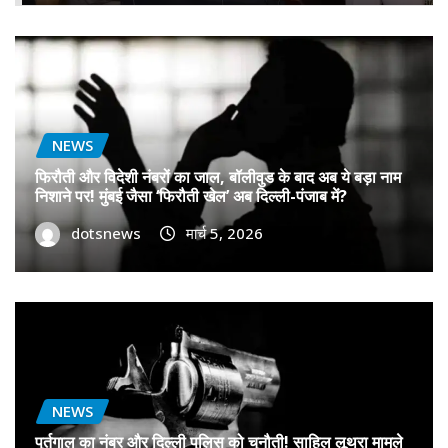
NEWS
फिरौती और विदेशी नंबरों का जाल, बॉलीवुड के बाद अब ये बड़ा नाम
निशाने पर! मुंबई जैसा ‘फिरौती खेल’ अब दिल्ली-पंजाब में?
dotsnews
मार्च 5, 2026
NEWS
पुर्तगाल का नंबर और दिल्ली पुलिस को चुनौती! साहिल लूथरा मामले