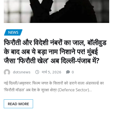
NEWS
फिरौती और विदेशी नंबरों का जाल, बॉलीवुड
के बाद अब ये बड़ा नाम निशाने पर! मुंबई
जैसा ‘फिरौती खेल’ अब दिल्ली-पंजाब में?
dotsnews
मार्च 5, 2026
0
नई दिल्ली/अमृतसर: फिल्म जगत के सितारों को डराने वाला अंडरवर्ल्ड का
‘फिरौती मॉडल’ अब देश के सुरक्षा क्षेत्र (Defence Sector)…
READ MORE