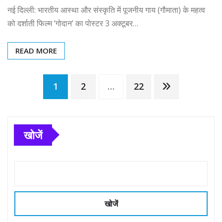
नई दिल्ली: भारतीय आस्था और संस्कृति में पूजनीय गाय (गौमाता) के महत्व
को दर्शाती फिल्म ‘गोदान’ का पोस्टर 3 अक्टूबर…
READ MORE
Posts
1
2
…
22
pagination
खोजें
खोजें