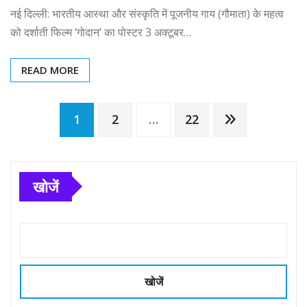
नई दिल्ली: भारतीय आस्था और संस्कृति में पूजनीय गाय (गौमाता) के महत्व
को दर्शाती फिल्म ‘गोदान’ का पोस्टर 3 अक्टूबर…
READ MORE
Posts
1
2
…
22
pagination
खोजें
खोजें