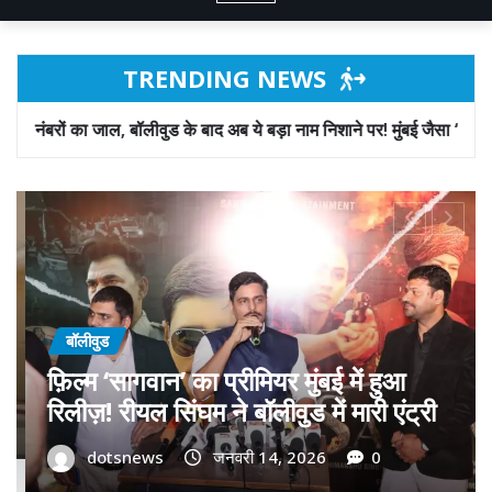
TRENDING NEWS
के बाद अब ये बड़ा नाम निशाने पर! मुंबई जैसा ‘फिरौती खेल’ अब दिल्ली-पंजाब में?
बॉलीवुड
गोवा मुख्यमंत्री डॉ. प्रमोद सावंत का ‘गोदान’
को बड़ा समर्थन; पोस्टर विमोचन कर मथुरा से
फिल्म गोदान की टीम का बढ़ाया मान!
dotsnews
जनवरी 9, 2026
0