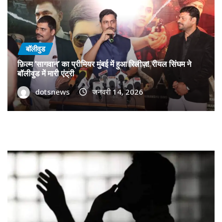
बॉलीवुड
फ़िल्म ‘सागवान’ का प्रीमियर मुंबई में हुआ रिलीज़! रीयल सिंघम ने
बॉलीवुड में मारी एंट्री
dotsnews
जनवरी 14, 2026