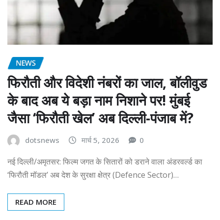
NEWS
फिरौती और विदेशी नंबरों का जाल, बॉलीवुड
के बाद अब ये बड़ा नाम निशाने पर! मुंबई
जैसा ‘फिरौती खेल’ अब दिल्ली-पंजाब में?
dotsnews
मार्च 5, 2026
0
नई दिल्ली/अमृतसर: फिल्म जगत के सितारों को डराने वाला अंडरवर्ल्ड का
‘फिरौती मॉडल’ अब देश के सुरक्षा क्षेत्र (Defence Sector)…
READ MORE