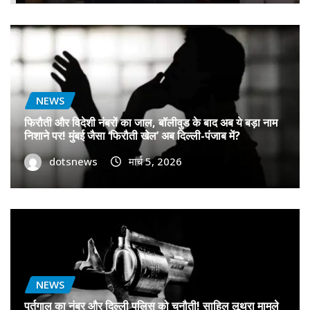
NEWS
फिरौती और विदेशी नंबरों का जाल, बॉलीवुड के बाद अब ये बड़ा नाम
निशाने पर! मुंबई जैसा ‘फिरौती खेल’ अब दिल्ली-पंजाब में?
dotsnews
मार्च 5, 2026
NEWS
पुर्तगाल का नंबर और दिल्ली पुलिस को चुनौती! साहिल लूथरा मामले