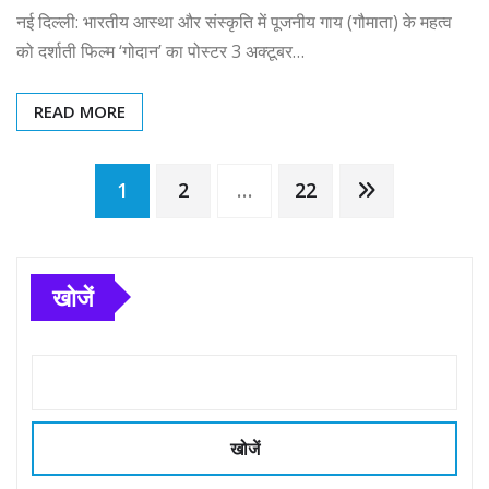
नई दिल्ली: भारतीय आस्था और संस्कृति में पूजनीय गाय (गौमाता) के महत्व
को दर्शाती फिल्म ‘गोदान’ का पोस्टर 3 अक्टूबर…
READ MORE
Posts
1
2
…
22
pagination
खोजें
खोजें