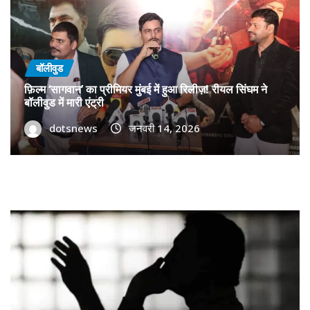
बॉलीवुड
फ़िल्म ‘सागवान’ का प्रीमियर मुंबई में हुआ रिलीज़! रीयल सिंघम ने
बॉलीवुड में मारी एंट्री
dotsnews
जनवरी 14, 2026