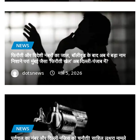
NEWS
फिरौती और विदेशी नंबरों का जाल, बॉलीवुड के बाद अब ये बड़ा नाम
निशाने पर! मुंबई जैसा ‘फिरौती खेल’ अब दिल्ली-पंजाब में?
dotsnews
मार्च 5, 2026
NEWS
पुर्तगाल का नंबर और दिल्ली पुलिस को चुनौती! साहिल लूथरा मामले