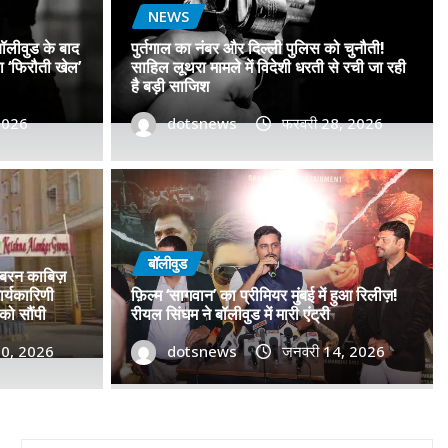
NEWS
बॉलीवुड के बाद
पुर्तगाल का नंबर और दिल्ली पुलिस को चुनौती!
सा ‘फिरौती खेल’
साहिल लूथरा मामले में विदेशी धरती से रची जा रही
है बड़ी साजिश
 2026
dotsnews
फरवरी 28, 2026
डॉ. प्रमोद सावंत का ‘गोदान’ को
टर विमोचन कर मथुरा से फिल्म
बॉलीवुड
जबरन काबिज़
 बढ़ाया मान!
र्यकारिणी
फ़िल्म ‘सागवान’ का प्रीमियर मुंबई में हुआ रिलीज़!
को सौंपी
रीयल सिंघम ने बॉलीवुड में मारी एंट्री
, 2026
30, 2026
0
dotsnews
जनवरी 14, 2026