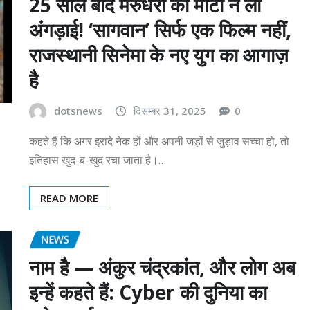
25 साल बाद मरुधरा की माटी ने ली
अंगड़ाई! ‘सागवान’ सिर्फ एक फिल्म नहीं,
राजस्थानी सिनेमा के नए युग का आगाज़
है
dotsnews
दिसम्बर 31, 2025
0
कहते हैं कि अगर इरादे नेक हों और अपनी जड़ों से जुड़ाव सच्चा हो, तो
इतिहास खुद-ब-खुद रचा जाता है।…
READ MORE
NEWS
नाम है — अंकुर चंद्रकांत, और लोग अब
इन्हें कहते हैं: Cyber की दुनिया का