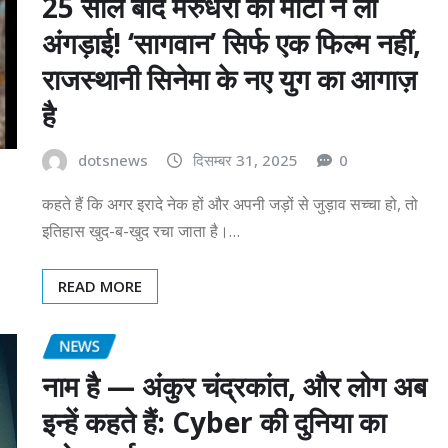
25 साल बाद मरुधरा की माटी ने ली
अंगड़ाई! ‘सागवान’ सिर्फ एक फिल्म नहीं,
राजस्थानी सिनेमा के नए युग का आगाज़
है
dotsnews
दिसम्बर 31, 2025
0
कहते हैं कि अगर इरादे नेक हों और अपनी जड़ों से जुड़ाव सच्चा हो, तो
इतिहास खुद-ब-खुद रचा जाता है।…
READ MORE
NEWS
नाम है — अंकुर चंद्रकांत, और लोग अब
इन्हें कहते हैं: Cyber की दुनिया का