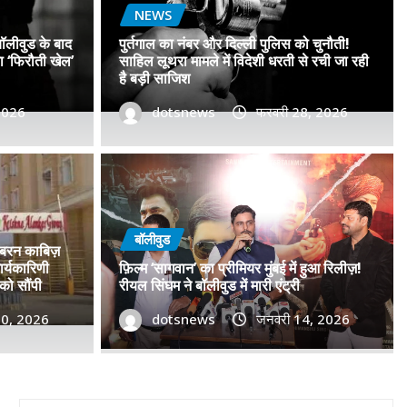
NEWS
बॉलीवुड के बाद
पुर्तगाल का नंबर और दिल्ली पुलिस को चुनौती!
सा ‘फिरौती खेल’
साहिल लूथरा मामले में विदेशी धरती से रची जा रही
है बड़ी साजिश
 2026
dotsnews
फरवरी 28, 2026
डॉ. प्रमोद सावंत का ‘गोदान’ को
टर विमोचन कर मथुरा से फिल्म
बॉलीवुड
जबरन काबिज़
 बढ़ाया मान!
र्यकारिणी
फ़िल्म ‘सागवान’ का प्रीमियर मुंबई में हुआ रिलीज़!
को सौंपी
रीयल सिंघम ने बॉलीवुड में मारी एंट्री
, 2026
30, 2026
0
dotsnews
जनवरी 14, 2026