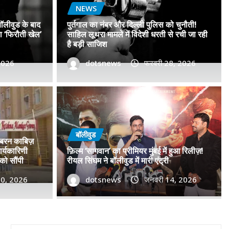
NEWS
बॉलीवुड के बाद
पुर्तगाल का नंबर और दिल्ली पुलिस को चुनौती!
सा ‘फिरौती खेल’
साहिल लूथरा मामले में विदेशी धरती से रची जा रही
है बड़ी साजिश
 2026
dotsnews
फरवरी 28, 2026
डॉ. प्रमोद सावंत का ‘गोदान’ को
टर विमोचन कर मथुरा से फिल्म
बॉलीवुड
जबरन काबिज़
 बढ़ाया मान!
र्यकारिणी
फ़िल्म ‘सागवान’ का प्रीमियर मुंबई में हुआ रिलीज़!
को सौंपी
रीयल सिंघम ने बॉलीवुड में मारी एंट्री
, 2026
30, 2026
0
dotsnews
जनवरी 14, 2026