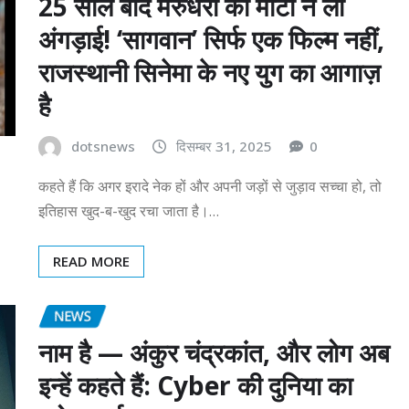
25 साल बाद मरुधरा की माटी ने ली
अंगड़ाई! ‘सागवान’ सिर्फ एक फिल्म नहीं,
राजस्थानी सिनेमा के नए युग का आगाज़
है
dotsnews
दिसम्बर 31, 2025
0
कहते हैं कि अगर इरादे नेक हों और अपनी जड़ों से जुड़ाव सच्चा हो, तो
इतिहास खुद-ब-खुद रचा जाता है।…
READ MORE
NEWS
नाम है — अंकुर चंद्रकांत, और लोग अब
इन्हें कहते हैं: Cyber की दुनिया का