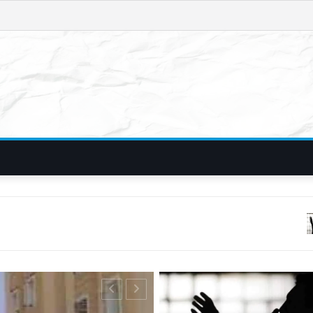
फिरौती और विदेशी नंब