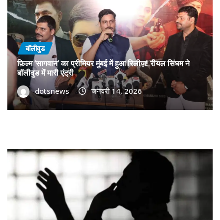
बॉलीवुड
फ़िल्म ‘सागवान’ का प्रीमियर मुंबई में हुआ रिलीज़! रीयल सिंघम ने
बॉलीवुड में मारी एंट्री
dotsnews
जनवरी 14, 2026