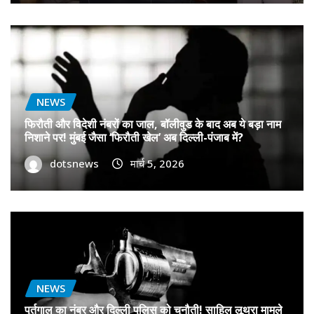
NEWS
फिरौती और विदेशी नंबरों का जाल, बॉलीवुड के बाद अब ये बड़ा नाम
निशाने पर! मुंबई जैसा ‘फिरौती खेल’ अब दिल्ली-पंजाब में?
dotsnews
मार्च 5, 2026
NEWS
पुर्तगाल का नंबर और दिल्ली पुलिस को चुनौती! साहिल लूथरा मामले