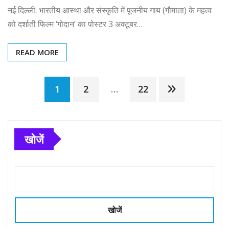
नई दिल्ली: भारतीय आस्था और संस्कृति में पूजनीय गाय (गौमाता) के महत्व
को दर्शाती फिल्म ‘गोदान’ का पोस्टर 3 अक्टूबर…
READ MORE
Posts
1
2
…
22
pagination
खोजें
खोजें