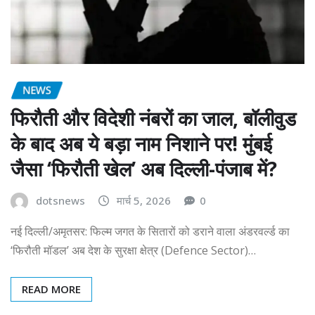
NEWS
फिरौती और विदेशी नंबरों का जाल, बॉलीवुड
के बाद अब ये बड़ा नाम निशाने पर! मुंबई
जैसा ‘फिरौती खेल’ अब दिल्ली-पंजाब में?
dotsnews
मार्च 5, 2026
0
नई दिल्ली/अमृतसर: फिल्म जगत के सितारों को डराने वाला अंडरवर्ल्ड का
‘फिरौती मॉडल’ अब देश के सुरक्षा क्षेत्र (Defence Sector)…
READ MORE