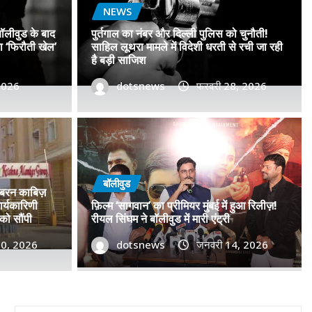
NEWS
बॉलीवुड के बाद
पुर्तगाल का नंबर और दिल्ली पुलिस को चुनौती!
सा ‘फिरौती खेल’
साहिल लूथरा मामले में विदेशी धरती से रची जा रही
है बड़ी साजिश
 2026
dotsnews
फरवरी 28, 2026
 नंबरों का जाल, बॉलीवुड के बाद
िशाने पर! मुंबई जैसा ‘फिरौती खेल’
बॉलीवुड
जबरन काबिज़
ें?
र्यकारिणी
फ़िल्म ‘सागवान’ का प्रीमियर मुंबई में हुआ रिलीज़!
को सौंपी
रीयल सिंघम ने बॉलीवुड में मारी एंट्री
2026
30, 2026
0
dotsnews
जनवरी 14, 2026