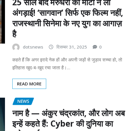
25 साल बाद मरुधरा की माटी ने ली
अंगड़ाई! ‘सागवान’ सिर्फ एक फिल्म नहीं,
राजस्थानी सिनेमा के नए युग का आगाज़
है
dotsnews
दिसम्बर 31, 2025
0
कहते हैं कि अगर इरादे नेक हों और अपनी जड़ों से जुड़ाव सच्चा हो, तो
इतिहास खुद-ब-खुद रचा जाता है।…
READ MORE
NEWS
नाम है — अंकुर चंद्रकांत, और लोग अब
इन्हें कहते हैं: Cyber की दुनिया का