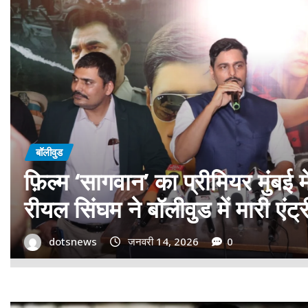
बॉलीवुड
गोवा मुख्यमंत्री डॉ. प्रमोद सावंत 
बड़ा समर्थन; पोस्टर विमोचन कर मथ
गोदान की टीम का बढ़ाया मान!
dotsnews
जनवरी 9, 2026
0