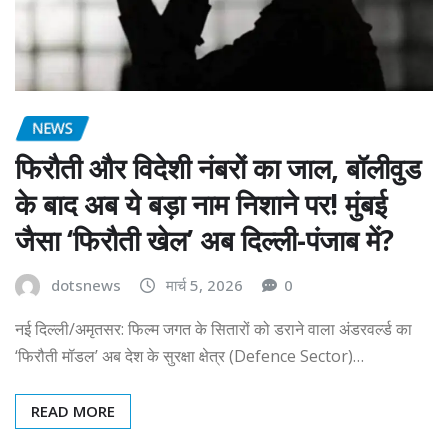
NEWS
फिरौती और विदेशी नंबरों का जाल, बॉलीवुड
के बाद अब ये बड़ा नाम निशाने पर! मुंबई
जैसा ‘फिरौती खेल’ अब दिल्ली-पंजाब में?
dotsnews
मार्च 5, 2026
0
नई दिल्ली/अमृतसर: फिल्म जगत के सितारों को डराने वाला अंडरवर्ल्ड का
‘फिरौती मॉडल’ अब देश के सुरक्षा क्षेत्र (Defence Sector)…
READ MORE