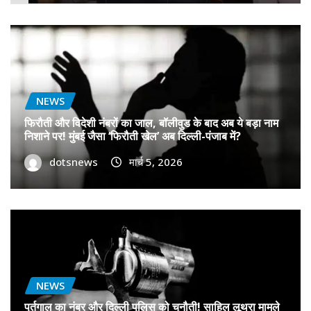
NEWS
फिरौती और विदेशी नंबरों का जाल, बॉलीवुड के बाद अब ये बड़ा नाम
निशाने पर! मुंबई जैसा ‘फिरौती खेल’ अब दिल्ली-पंजाब में?
dotsnews
मार्च 5, 2026
NEWS
पुर्तगाल का नंबर और दिल्ली पुलिस को चुनौती! साहिल लूथरा मामले