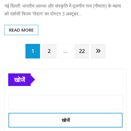
नई दिल्ली: भारतीय आस्था और संस्कृति में पूजनीय गाय (गौमाता) के महत्व
को दर्शाती फिल्म ‘गोदान’ का पोस्टर 3 अक्टूबर…
READ MORE
Posts
1
2
…
22
pagination
खोजें
खोजें