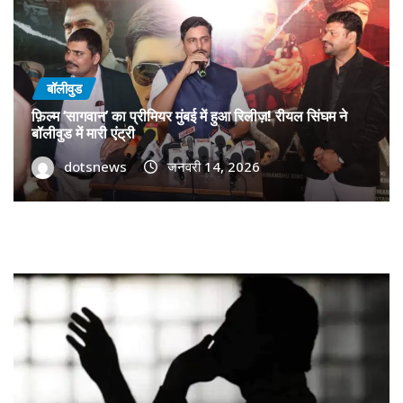
बॉलीवुड
फ़िल्म ‘सागवान’ का प्रीमियर मुंबई में हुआ रिलीज़! रीयल सिंघम ने
बॉलीवुड में मारी एंट्री
dotsnews
जनवरी 14, 2026