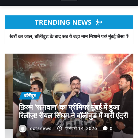
TRENDING NEWS
के बाद अब ये बड़ा नाम निशाने पर! मुंबई जैसा ‘फिरौती खेल’ अब दिल्ली-पंजाब में?
बॉलीवुड
गोवा मुख्यमंत्री डॉ. प्रमोद सावंत का ‘गोदान’
को बड़ा समर्थन; पोस्टर विमोचन कर मथुरा से
फिल्म गोदान की टीम का बढ़ाया मान!
dotsnews
जनवरी 9, 2026
0