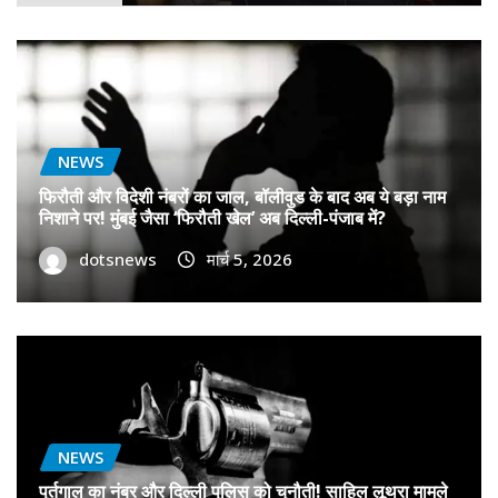
NEWS
फिरौती और विदेशी नंबरों का जाल, बॉलीवुड के बाद अब ये बड़ा नाम
निशाने पर! मुंबई जैसा ‘फिरौती खेल’ अब दिल्ली-पंजाब में?
dotsnews
मार्च 5, 2026
NEWS
पुर्तगाल का नंबर और दिल्ली पुलिस को चुनौती! साहिल लूथरा मामले