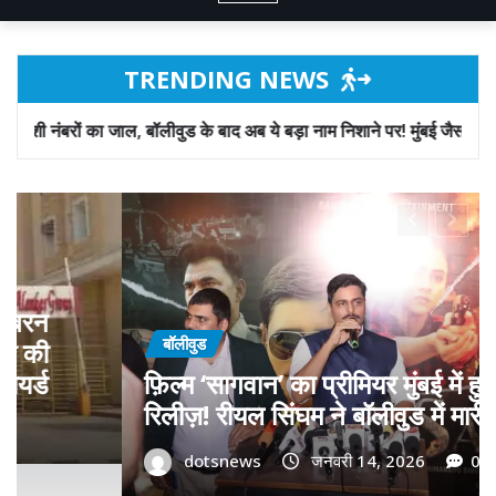
TRENDING NEWS
ुड के बाद अब ये बड़ा नाम निशाने पर! मुंबई जैसा ‘फिरौती खेल’ अब दिल्ली-पंजाब म
बॉलीवुड
गोवा मुख्यमंत्री डॉ. प्रमोद सावंत का ‘गोदान
आ
को बड़ा समर्थन; पोस्टर विमोचन कर मथुरा स
ट्री
फिल्म गोदान की टीम का बढ़ाया मान!
dotsnews
जनवरी 9, 2026
0