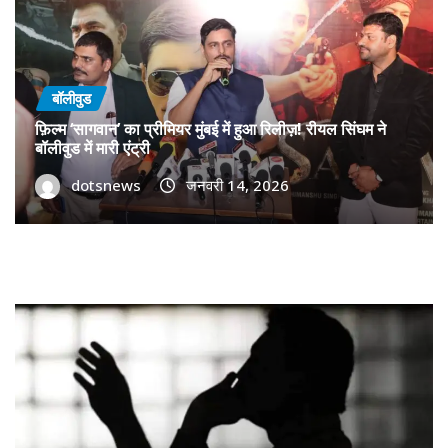
बॉलीवुड
फ़िल्म ‘सागवान’ का प्रीमियर मुंबई में हुआ रिलीज़! रीयल सिंघम ने
बॉलीवुड में मारी एंट्री
dotsnews
जनवरी 14, 2026