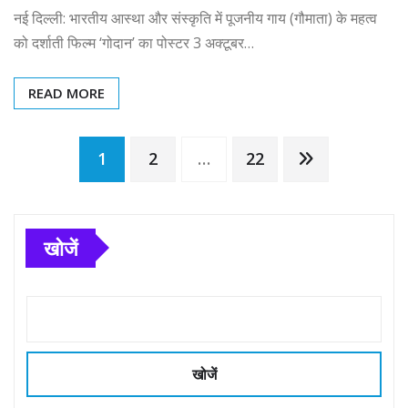
नई दिल्ली: भारतीय आस्था और संस्कृति में पूजनीय गाय (गौमाता) के महत्व
को दर्शाती फिल्म ‘गोदान’ का पोस्टर 3 अक्टूबर…
READ MORE
Posts
1
2
…
22
pagination
खोजें
खोजें