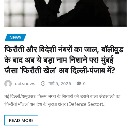
NEWS
फिरौती और विदेशी नंबरों का जाल, बॉलीवुड
के बाद अब ये बड़ा नाम निशाने पर! मुंबई
जैसा ‘फिरौती खेल’ अब दिल्ली-पंजाब में?
dotsnews
मार्च 5, 2026
0
नई दिल्ली/अमृतसर: फिल्म जगत के सितारों को डराने वाला अंडरवर्ल्ड का
‘फिरौती मॉडल’ अब देश के सुरक्षा क्षेत्र (Defence Sector)…
READ MORE