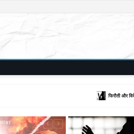
फिरौती और विदेशी नंबरों का जाल, बॉलीवुड क