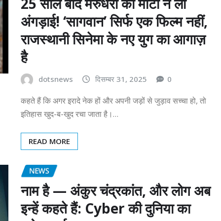
25 साल बाद मरुधरा की माटी ने ली
अंगड़ाई! ‘सागवान’ सिर्फ एक फिल्म नहीं,
राजस्थानी सिनेमा के नए युग का आगाज़
है
dotsnews
दिसम्बर 31, 2025
0
कहते हैं कि अगर इरादे नेक हों और अपनी जड़ों से जुड़ाव सच्चा हो, तो
इतिहास खुद-ब-खुद रचा जाता है।…
READ MORE
NEWS
नाम है — अंकुर चंद्रकांत, और लोग अब
इन्हें कहते हैं: Cyber की दुनिया का