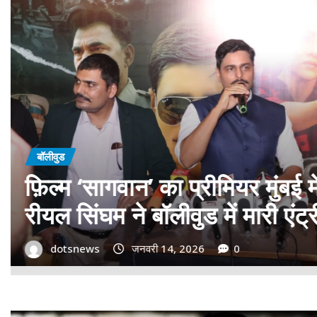
बॉलीवुड
गोवा मुख्यमंत्री डॉ. प्रमोद सावंत 
बड़ा समर्थन; पोस्टर विमोचन कर मथ
गोदान की टीम का बढ़ाया मान!
dotsnews
जनवरी 9, 2026
0