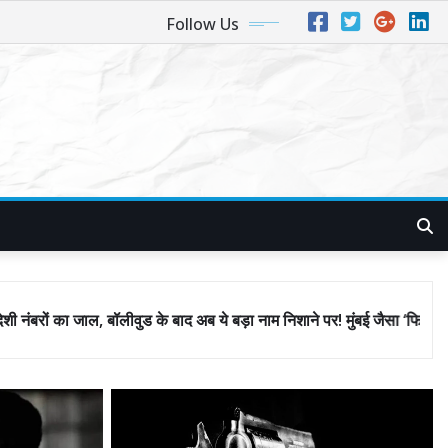
Follow Us
े बाद अब ये बड़ा नाम निशाने पर! मुंबई जैसा ‘फिरौती खेल’ अब दिल्ली-पंजाब में?