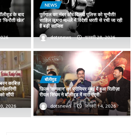
NEWS
बॉलीवुड के बाद
पुर्तगाल का नंबर और दिल्ली पुलिस को चुनौती!
सा ‘फिरौती खेल’
साहिल लूथरा मामले में विदेशी धरती से रची जा रही
है बड़ी साजिश
 2026
dotsnews
फरवरी 28, 2026
 नंबरों का जाल, बॉलीवुड के बाद
िशाने पर! मुंबई जैसा ‘फिरौती खेल’
बॉलीवुड
जबरन काबिज़
ें?
र्यकारिणी
फ़िल्म ‘सागवान’ का प्रीमियर मुंबई में हुआ रिलीज़!
को सौंपी
रीयल सिंघम ने बॉलीवुड में मारी एंट्री
2026
30, 2026
0
dotsnews
जनवरी 14, 2026