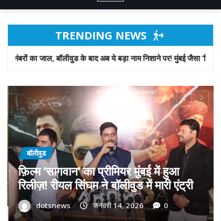
TRENDING NEWS
के बाद अब ये बड़ा नाम निशाने पर! मुंबई जैसा ‘फिरौती खेल’ अब दिल्ली-पंजाब में?
बॉलीवुड
गोवा मुख्यमंत्री डॉ. प्रमोद सावंत का ‘गोदान’
को बड़ा समर्थन; पोस्टर विमोचन कर मथुरा से
फिल्म गोदान की टीम का बढ़ाया मान!
dotsnews
जनवरी 9, 2026
0