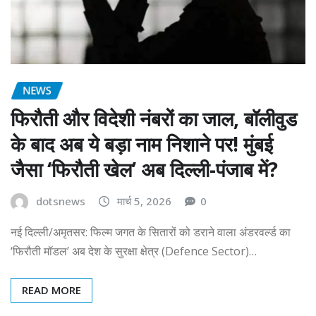
NEWS
फिरौती और विदेशी नंबरों का जाल, बॉलीवुड
के बाद अब ये बड़ा नाम निशाने पर! मुंबई
जैसा ‘फिरौती खेल’ अब दिल्ली-पंजाब में?
dotsnews
मार्च 5, 2026
0
नई दिल्ली/अमृतसर: फिल्म जगत के सितारों को डराने वाला अंडरवर्ल्ड का
‘फिरौती मॉडल’ अब देश के सुरक्षा क्षेत्र (Defence Sector)…
READ MORE