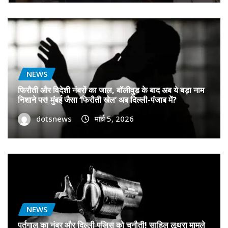
NEWS
फिरौती और विदेशी नंबरों का जाल, बॉलीवुड के बाद अब ये बड़ा नाम
निशाने पर! मुंबई जैसा ‘फिरौती खेल’ अब दिल्ली-पंजाब में?
dotsnews
मार्च 5, 2026
NEWS
पुर्तगाल का नंबर और दिल्ली पुलिस को चुनौती! साहिल लूथरा मामले