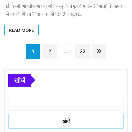
नई दिल्ली: भारतीय आस्था और संस्कृति में पूजनीय गाय (गौमाता) के महत्व
को दर्शाती फिल्म ‘गोदान’ का पोस्टर 3 अक्टूबर…
READ MORE
Posts
1
2
…
22
pagination
खोजें
खोजें