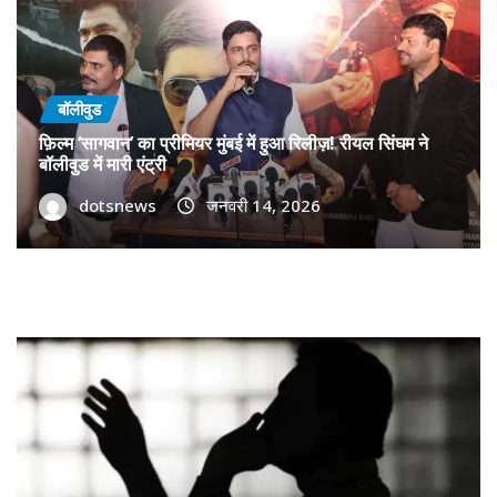
बॉलीवुड
फ़िल्म ‘सागवान’ का प्रीमियर मुंबई में हुआ रिलीज़! रीयल सिंघम ने
बॉलीवुड में मारी एंट्री
dotsnews
जनवरी 14, 2026