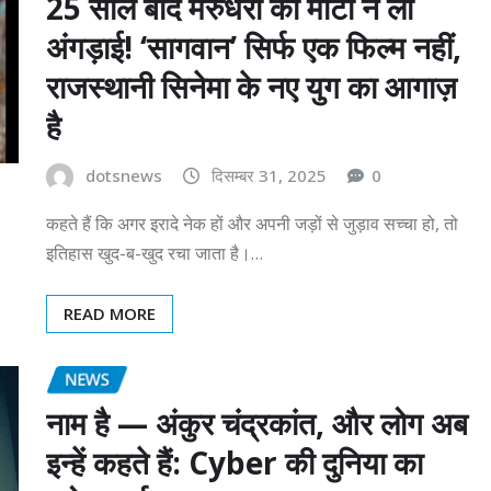
25 साल बाद मरुधरा की माटी ने ली
अंगड़ाई! ‘सागवान’ सिर्फ एक फिल्म नहीं,
राजस्थानी सिनेमा के नए युग का आगाज़
है
dotsnews
दिसम्बर 31, 2025
0
कहते हैं कि अगर इरादे नेक हों और अपनी जड़ों से जुड़ाव सच्चा हो, तो
इतिहास खुद-ब-खुद रचा जाता है।…
READ MORE
NEWS
नाम है — अंकुर चंद्रकांत, और लोग अब
इन्हें कहते हैं: Cyber की दुनिया का