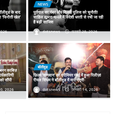
NEWS
बॉलीवुड के बाद
पुर्तगाल का नंबर और दिल्ली पुलिस को चुनौती!
सा ‘फिरौती खेल’
साहिल लूथरा मामले में विदेशी धरती से रची जा रही
है बड़ी साजिश
 2026
dotsnews
फरवरी 28, 2026
डॉ. प्रमोद सावंत का ‘गोदान’ को
टर विमोचन कर मथुरा से फिल्म
बॉलीवुड
जबरन काबिज़
 बढ़ाया मान!
र्यकारिणी
फ़िल्म ‘सागवान’ का प्रीमियर मुंबई में हुआ रिलीज़!
को सौंपी
रीयल सिंघम ने बॉलीवुड में मारी एंट्री
, 2026
30, 2026
0
dotsnews
जनवरी 14, 2026