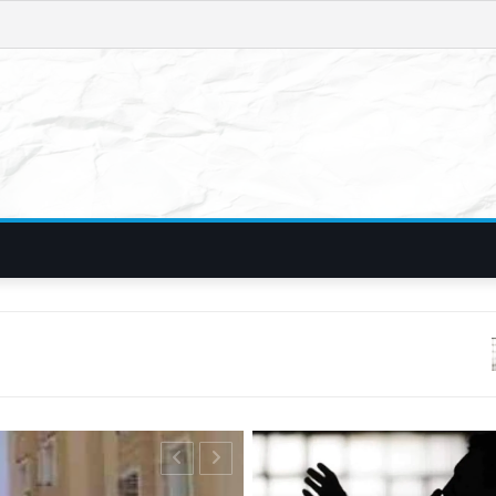
फिरौती और विदेशी नंब