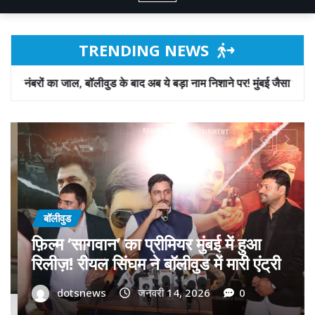
TRENDING NEWS
ड के बाद अब ये बड़ा नाम निशाने पर! मुंबई जैसा ‘फिरौती खेल’ अब दिल्ली-पंजाब मे
बॉलीवुड
गोवा मुख्यमंत्री डॉ. प्रमोद सावंत का ‘गोदान’
को बड़ा समर्थन; पोस्टर विमोचन कर मथुरा से
फिल्म गोदान की टीम का बढ़ाया मान!
dotsnews
जनवरी 9, 2026
0