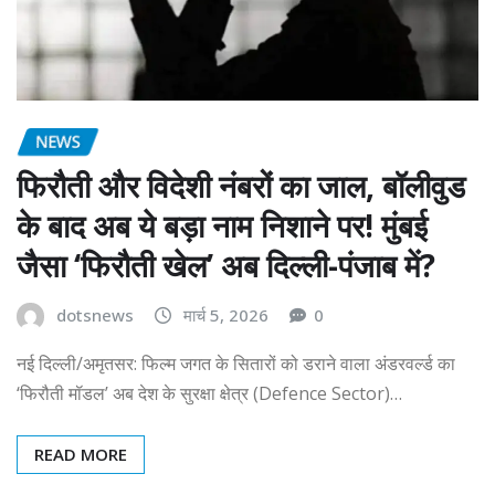
NEWS
फिरौती और विदेशी नंबरों का जाल, बॉलीवुड
के बाद अब ये बड़ा नाम निशाने पर! मुंबई
जैसा ‘फिरौती खेल’ अब दिल्ली-पंजाब में?
dotsnews
मार्च 5, 2026
0
नई दिल्ली/अमृतसर: फिल्म जगत के सितारों को डराने वाला अंडरवर्ल्ड का
‘फिरौती मॉडल’ अब देश के सुरक्षा क्षेत्र (Defence Sector)…
READ MORE