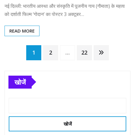
नई दिल्ली: भारतीय आस्था और संस्कृति में पूजनीय गाय (गौमाता) के महत्व
को दर्शाती फिल्म ‘गोदान’ का पोस्टर 3 अक्टूबर…
READ MORE
Posts
1
2
…
22
pagination
खोजें
खोजें