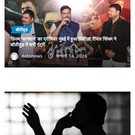
बॉलीवुड
फ़िल्म ‘सागवान’ का प्रीमियर मुंबई में हुआ रिलीज़! रीयल सिंघम ने
बॉलीवुड में मारी एंट्री
dotsnews
जनवरी 14, 2026