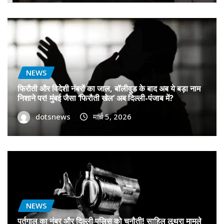
NEWS
फिरौती और विदेशी नंबरों का जाल, बॉलीवुड के बाद अब ये बड़ा नाम
निशाने पर! मुंबई जैसा ‘फिरौती खेल’ अब दिल्ली-पंजाब में?
dotsnews
मार्च 5, 2026
NEWS
पुर्तगाल का नंबर और दिल्ली पुलिस को चुनौती! साहिल लूथरा मामले