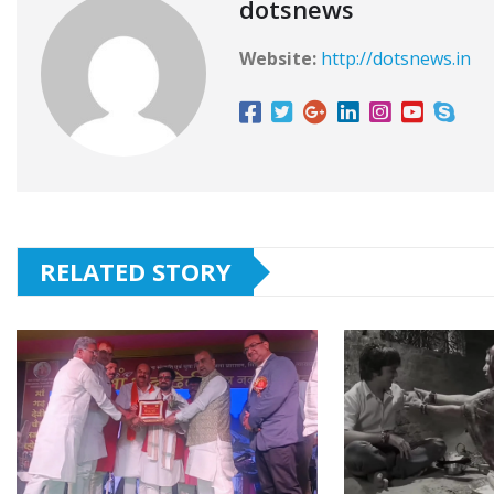
dotsnews
Website:
http://dotsnews.in
RELATED STORY