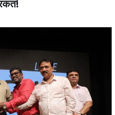
िरकत!