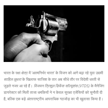
भारत के रक्षा क्षेत्र में ‘आत्मनिर्भर भारत’ के विजन को आगे बढ़ा रहे युवा उद्यमी
साहिल लूथरा
के खिलाफ साजिश के तार अब सीधे तौर पर विदेशी धरती से
जुड़ते नजर आ रहे हैं।
विजयन त्रिशूल डिफेंस सॉल्यूशंस (VTDS)
के मैनेजिंग
डायरेक्टर को मिली ताजा धमकियों ने न केवल सुरक्षा एजेंसियों को चुनौती दी
है, बल्कि एक बड़े अंतरराष्ट्रीय आपराधिक गठजोड़ का भी खुलासा किया है।