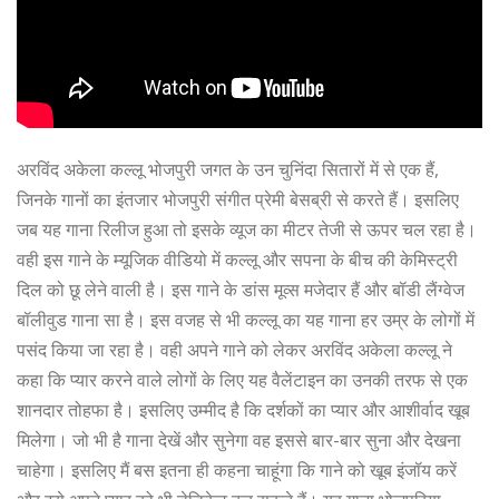
अरविंद अकेला कल्लू भोजपुरी जगत के उन चुनिंदा सितारों में से एक हैं,
जिनके गानों का इंतजार भोजपुरी संगीत प्रेमी बेसब्री से करते हैं। इसलिए
जब यह गाना रिलीज हुआ तो इसके व्यूज का मीटर तेजी से ऊपर चल रहा है।
वही इस गाने के म्यूजिक वीडियो में कल्लू और सपना के बीच की केमिस्ट्री
दिल को छू लेने वाली है। इस गाने के डांस मूव्स मजेदार हैं और बॉडी लैंग्वेज
बॉलीवुड गाना सा है। इस वजह से भी कल्लू का यह गाना हर उम्र के लोगों में
पसंद किया जा रहा है। वही अपने गाने को लेकर अरविंद अकेला कल्लू ने
कहा कि प्यार करने वाले लोगों के लिए यह वैलेंटाइन का उनकी तरफ से एक
शानदार तोहफा है। इसलिए उम्मीद है कि दर्शकों का प्यार और आशीर्वाद खूब
मिलेगा। जो भी है गाना देखें और सुनेगा वह इससे बार-बार सुना और देखना
चाहेगा। इसलिए मैं बस इतना ही कहना चाहूंगा कि गाने को खूब इंजॉय करें