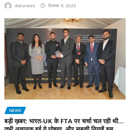
dotsnews
दिसम्बर 9, 2025
NEWS
बड़ी ख़बर: भारत-UK के FTA पर चर्चा चल रही थी…
तभी अचानक हुई ये घोषणा, और सबकी निगाहें इस